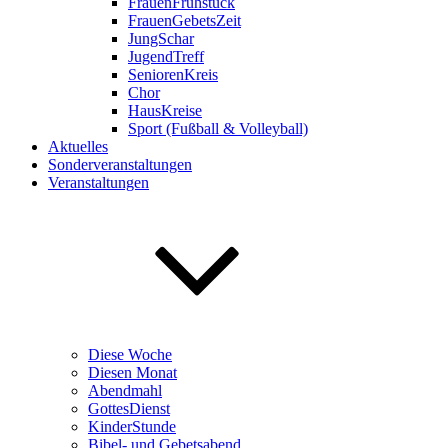
FrauenFrühstück
FrauenGebetsZeit
JungSchar
JugendTreff
SeniorenKreis
Chor
HausKreise
Sport (Fußball & Volleyball)
Aktuelles
Sonderveranstaltungen
Veranstaltungen
Diese Woche
Diesen Monat
Abendmahl
GottesDienst
KinderStunde
Bibel- und Gebetsabend