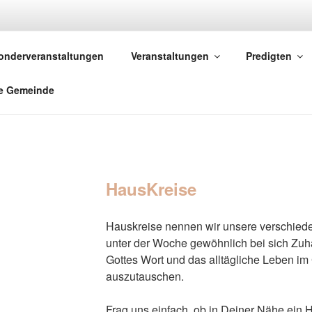
STLICHE GEMEINDE 
onderveranstaltungen
Veranstaltungen
Predigten
reikirchliche Gemeinde
e Gemeinde
HausKreise
Hauskreise nennen wir unsere verschiede
unter der Woche gewöhnlich bei sich Zuha
Gottes Wort und das alltägliche Leben im
auszutauschen.
Frag uns einfach, ob in Deiner Nähe ein Ha