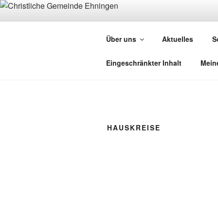
Zum
Inhalt
CHRI
springen
Über uns
Aktuelles
S
Evangelisch F
Eingeschränkter Inhalt
Mein
HAUSKREISE