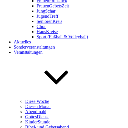
FrauenFrühstück
FrauenGebetsZeit
JungSchar
JugendTreff
SeniorenKreis
Chor
HausKreise
Sport (Fußball & Volleyball)
Aktuelles
Sonderveranstaltungen
Veranstaltungen
Diese Woche
Diesen Monat
Abendmahl
GottesDienst
KinderStunde
Bibel- und Gebetsabend