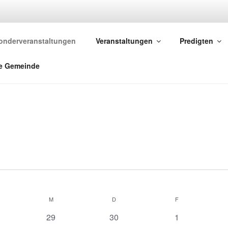
STLICHE GEMEINDE 
onderveranstaltungen
Veranstaltungen
Predigten
reikirchliche Gemeinde
e Gemeinde
n
ENSTAG
M
MITTWOCH
D
DONNERSTAG
F
FREITAG
0
0
0
29
30
1