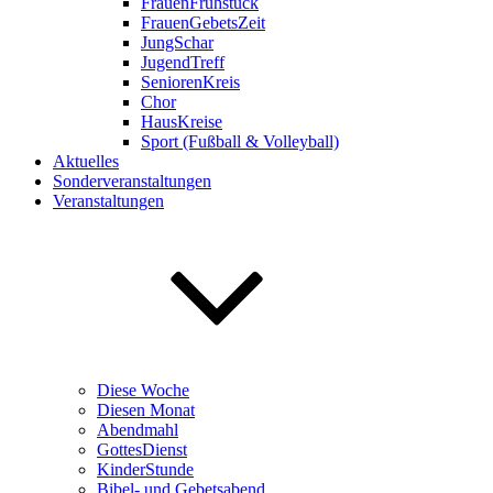
FrauenFrühstück
FrauenGebetsZeit
JungSchar
JugendTreff
SeniorenKreis
Chor
HausKreise
Sport (Fußball & Volleyball)
Aktuelles
Sonderveranstaltungen
Veranstaltungen
Diese Woche
Diesen Monat
Abendmahl
GottesDienst
KinderStunde
Bibel- und Gebetsabend