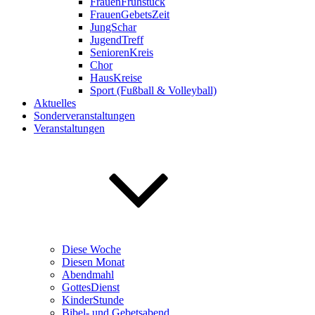
FrauenFrühstück
FrauenGebetsZeit
JungSchar
JugendTreff
SeniorenKreis
Chor
HausKreise
Sport (Fußball & Volleyball)
Aktuelles
Sonderveranstaltungen
Veranstaltungen
Diese Woche
Diesen Monat
Abendmahl
GottesDienst
KinderStunde
Bibel- und Gebetsabend