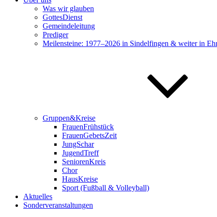
Was wir glauben
GottesDienst
Gemeindeleitung
Prediger
Meilensteine: 1977–2026 in Sindelfingen & weiter in Eh
Gruppen&Kreise
FrauenFrühstück
FrauenGebetsZeit
JungSchar
JugendTreff
SeniorenKreis
Chor
HausKreise
Sport (Fußball & Volleyball)
Aktuelles
Sonderveranstaltungen