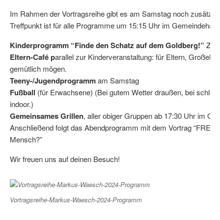
Im Rahmen der Vortragsreihe gibt es am Samstag noch zusätzl
Treffpunkt ist für alle Programme um 15:15 Uhr im Gemeindehaus
Kinderprogramm “Finde den Schatz auf dem Goldberg!”
Zum
Eltern-Café p
arallel zur Kinderveranstaltung: für Eltern, Großelter
gemütlich mögen.
Teeny-/Jugendprogramm
am Samstag
Fußball
(für Erwachsene) (Bei gutem Wetter draußen, bei schlec
indoor.)
Gemeinsames Grillen
, aller obiger Gruppen ab 17:30 Uhr im G
Anschließend folgt das Abendprogramm mit dem Vortrag “FREIHEI
Mensch?”
Wir freuen uns auf deinen Besuch!
Vortragsreihe-Markus-Waesch-2024-Programm