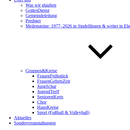
Was wir glauben
GottesDienst
Gemeindeleitung
Prediger
Meilensteine: 1977–2026 in Sindelfingen & weiter in Eh
Gruppen&Kreise
FrauenFrühstück
FrauenGebetsZeit
JungSchar
JugendTreff
SeniorenKreis
Chor
HausKreise
Sport (Fußball & Volleyball)
Aktuelles
Sonderveranstaltungen