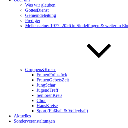
Was wir glauben
GottesDienst
Gemeindeleitung
Prediger
Meilensteine: 1977–2026 in Sindelfingen & weiter in Eh
Gruppen&Kreise
FrauenFrühstück
FrauenGebetsZeit
JungSchar
JugendTreff
SeniorenKreis
Chor
HausKreise
Sport (Fußball & Volleyball)
Aktuelles
Sonderveranstaltungen